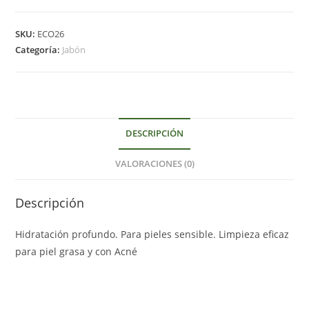
glicerina
aceite
SKU:
ECO26
rosa
Categoría:
Jabón
mosqueta
y
aroma
rosa
cantidad
DESCRIPCIÓN
VALORACIONES (0)
Descripción
Hidratación profundo. Para pieles sensible. Limpieza eficaz
para piel grasa y con Acné