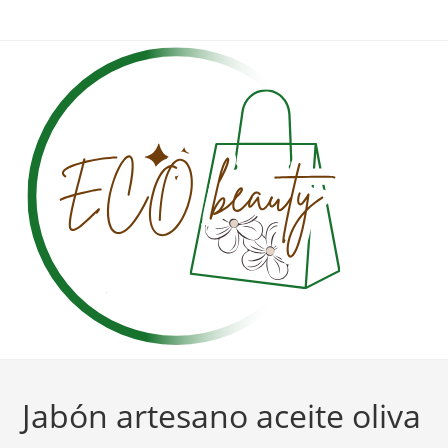
Ir
al
contenido
Jabón artesano aceite oliva