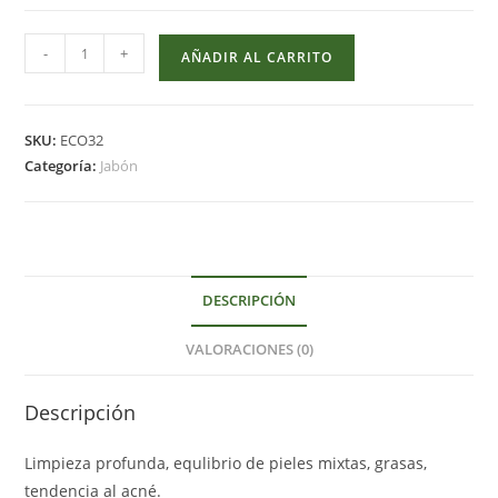
Jabón
-
+
AÑADIR AL CARRITO
artesano
aceite
oliva
SKU:
ECO32
coco
Categoría:
Jabón
y
karité
con
aceite
esencial
DESCRIPCIÓN
de
VALORACIONES (0)
camelia
y
arcilla
Descripción
verde
cantidad
Limpieza profunda, equlibrio de pieles mixtas, grasas,
tendencia al acné.