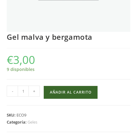
Gel malva y bergamota
€
3,00
9 disponibles
Gel
-
+
AÑADIR AL CARRITO
malva
y
bergamota
SKU:
ECO9
cantidad
Categoría:
Geles