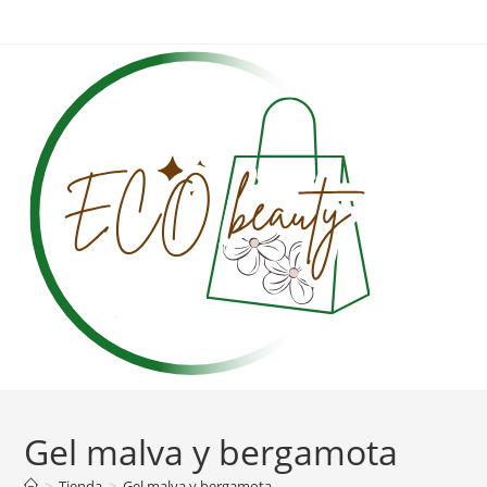
Ir
al
contenido
Gel malva y bergamota
>
Tienda
>
Gel malva y bergamota