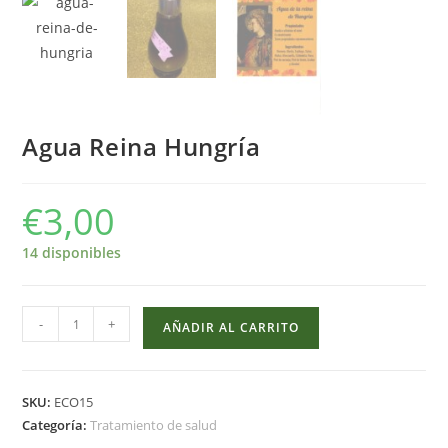
Agua Reina Hungría
€
3,00
14 disponibles
Agua
-
+
AÑADIR AL CARRITO
Reina
Hungría
cantidad
SKU:
ECO15
Categoría:
Tratamiento de salud